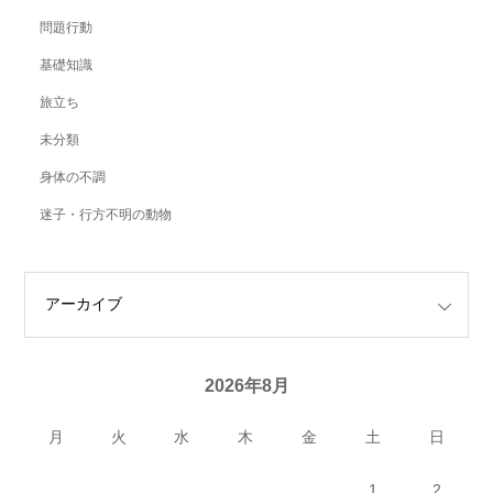
問題行動
基礎知識
旅立ち
未分類
身体の不調
迷子・行方不明の動物
2026年8月
月
火
水
木
金
土
日
1
2