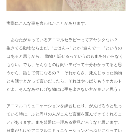
実際にこんな事を言われたことがあります。
「あなたがやっているアニマルセラピーってアヤシクない？
生きてる動物ならまだ、“ごはん～” とか “遊んでー！”というの
はあると思うから、 動物と話せるっていうのもまあ分からなく
もない。でも、そんなもの
は飼い主だって十分わかってると思
うから、
話して何になるの？ それからさ、
死んじゃった動物
とも話す
とかって言いだしたら、
それはやっぱりもうオカルト
だよ。
そんなあやしげな物には
手を出さない方が
良いと思う」
アニマルコミュニケーションを練習したり、がんばろうと思っ
ている時に、ふと周りの人がこんな言葉を運んできてくれるこ
とがあります。
まあ普通に一理ある意見だろうなと思います。
日常がもはやアニマルコミュニケーションどっぷりになってい